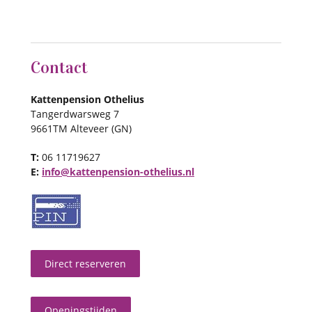
Contact
Kattenpension Othelius
Tangerdwarsweg 7
9661TM Alteveer (GN)
T:
06 11719627
E:
info@kattenpension-othelius.nl
Direct reserveren
Openingstijden