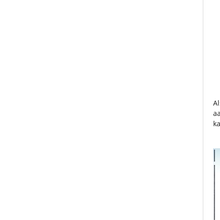
A
a
ka