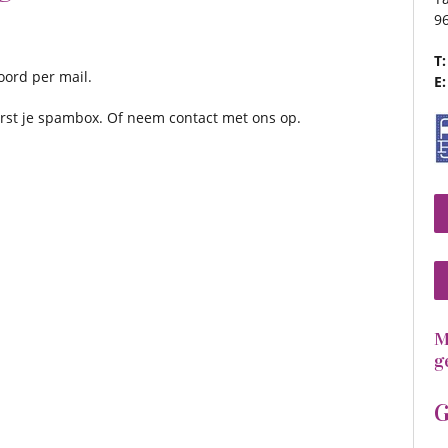
9
T:
ord per mail.
E:
erst je spambox. Of neem contact met ons op.
M
g
G