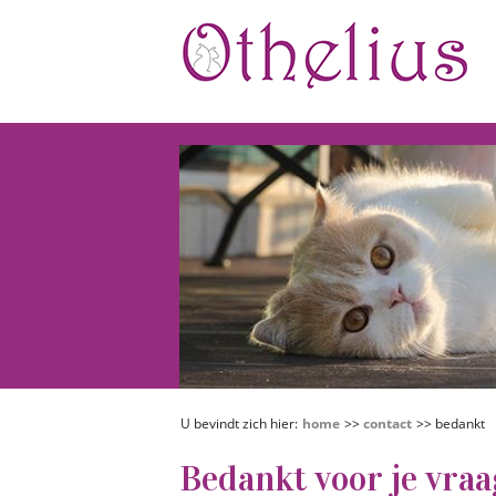
U bevindt zich hier:
home
>>
contact
>> bedankt
Bedankt voor je vraa