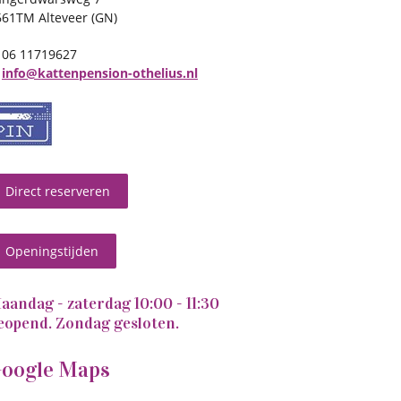
661TM Alteveer (GN)
06 11719627
info@kattenpension-othelius.nl
Direct reserveren
Openingstijden
aandag - zaterdag 10:00 - 11:30
eopend. Zondag gesloten.
oogle Maps