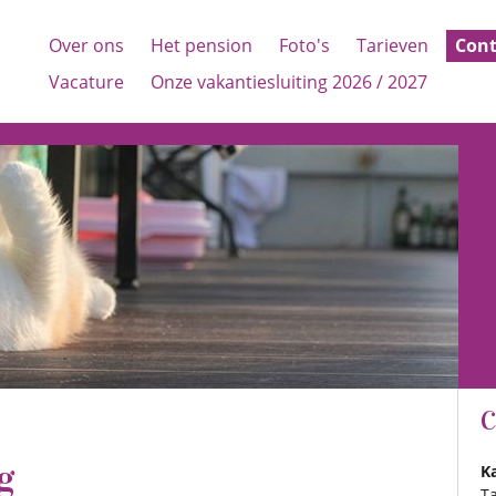
Over ons
Het pension
Foto's
Tarieven
Cont
Vacature
Onze vakantiesluiting 2026 / 2027
C
g
K
T