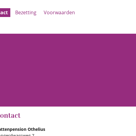
act
Bezetting
Voorwaarden
ontact
attenpension Othelius
angerdwarsweg 7